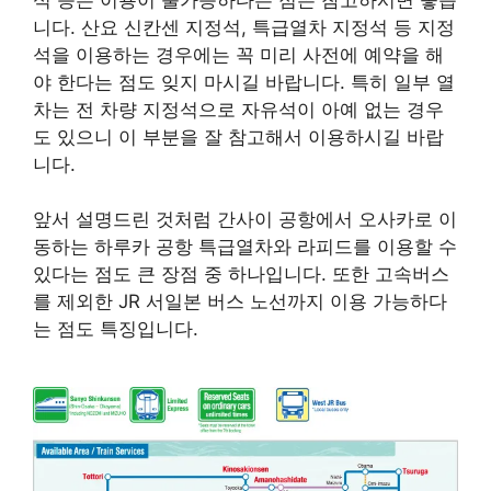
니다. 산요 신칸센 지정석, 특급열차 지정석 등 지정
석을 이용하는 경우에는 꼭 미리 사전에 예약을 해
야 한다는 점도 잊지 마시길 바랍니다. 특히 일부 열
차는 전 차량 지정석으로 자유석이 아예 없는 경우
도 있으니 이 부분을 잘 참고해서 이용하시길 바랍
니다.
앞서 설명드린 것처럼 간사이 공항에서 오사카로 이
동하는 하루카 공항 특급열차와 라피드를 이용할 수
있다는 점도 큰 장점 중 하나입니다. 또한 고속버스
를 제외한 JR 서일본 버스 노선까지 이용 가능하다
는 점도 특징입니다.