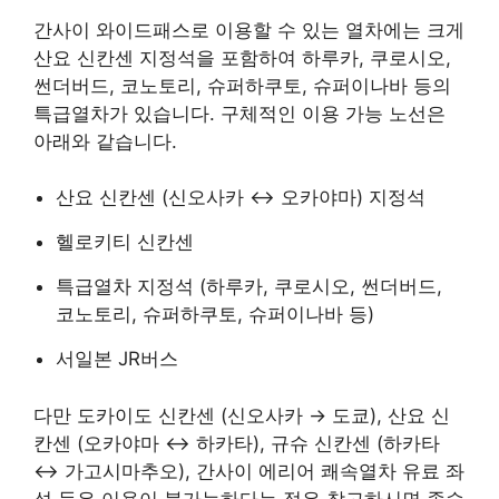
간사이 와이드패스로 이용할 수 있는 열차에는 크게
산요 신칸센 지정석을 포함하여 하루카, 쿠로시오,
썬더버드, 코노토리, 슈퍼하쿠토, 슈퍼이나바 등의
특급열차가 있습니다. 구체적인 이용 가능 노선은
아래와 같습니다.
산요 신칸센 (신오사카 ↔ 오카야마) 지정석
헬로키티 신칸센
특급열차 지정석 (하루카, 쿠로시오, 썬더버드,
코노토리, 슈퍼하쿠토, 슈퍼이나바 등)
서일본 JR버스
다만 도카이도 신칸센 (신오사카 → 도쿄), 산요 신
칸센 (오카야마 ↔ 하카타), 규슈 신칸센 (하카타
↔ 가고시마추오), 간사이 에리어 쾌속열차 유료 좌
석 등은 이용이 불가능하다는 점은 참고하시면 좋습