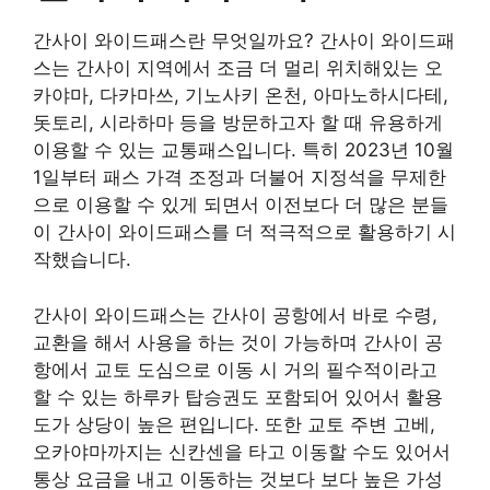
간사이 와이드패스란 무엇일까요? 간사이 와이드패
스는 간사이 지역에서 조금 더 멀리 위치해있는 오
카야마, 다카마쓰, 기노사키 온천, 아마노하시다테,
돗토리, 시라하마 등을 방문하고자 할 때 유용하게
이용할 수 있는 교통패스입니다. 특히 2023년 10월
1일부터 패스 가격 조정과 더불어 지정석을 무제한
으로 이용할 수 있게 되면서 이전보다 더 많은 분들
이 간사이 와이드패스를 더 적극적으로 활용하기 시
작했습니다.
간사이 와이드패스는 간사이 공항에서 바로 수령,
교환을 해서 사용을 하는 것이 가능하며 간사이 공
항에서 교토 도심으로 이동 시 거의 필수적이라고
할 수 있는 하루카 탑승권도 포함되어 있어서 활용
도가 상당이 높은 편입니다. 또한 교토 주변 고베,
오카야마까지는 신칸센을 타고 이동할 수도 있어서
통상 요금을 내고 이동하는 것보다 보다 높은 가성