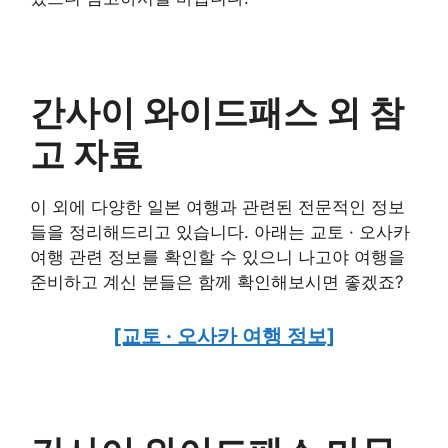
간사이 와이드패스 외 참
고 자료
이 외에 다양한 일본 여행과 관련된 전문적인 정보
들을 정리해드리고 있습니다. 아래는 교토 · 오사카
여행 관련 정보를 확인할 수 있으니 나고야 여행을
준비하고 계신 분들은 함께 확인해보시면 좋겠죠?
[교토 · 오사카 여행 정보]