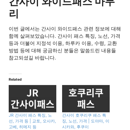
간사이 와이드패스 마무
리
이번 글에서는 간사이 와이드패스 관련 정보에 대해
함께 살펴보았습니다. 간사이 패스 특징, 노선, 가격
등과 더불어 지정석 이용, 하루카 이용, 수령, 교환
방법 등에 대해 궁금하신 분들은 말씀드린 내용들
참고되셨길 바랍니다.
Related
JR 간사이 패스 특징, 노
간사이 호쿠리쿠 패스 특
선, 가격 등 | 교토, 오사카,
징, 노선, 가격 | 도야마, 이
고베, 히메지 등
시카와, 후쿠이