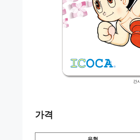
간
가격
유형