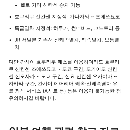
헬로 키티 신칸센 승차 가능
호쿠리쿠 신칸센 지정석: 가나자와 ~ 조에쓰묘코
특급열차 지정석: 하루카, 썬더버드, 코노토리 등
JR 서일본 기존선 신쾌속열차, 쾌속열차, 보통열
차
다만 간사이 호쿠리쿠 패스를 이용하더라도 호쿠리
쿠 신칸센 조에쓰묘코 ~ 도쿄 구간, 도카이도 신칸
센 신오사카 ~ 도쿄 구간, 산요 신칸센 오카야마 ~
하카타 구간, 간사이 에어리어 쾌속·신쾌속열차 유
료 좌석 서비스 (A시트 등) 등은 이용이 불가능한 점
유의하시길 바랍니다.