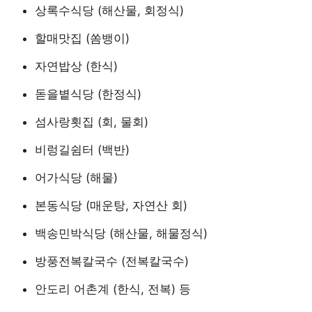
상록수식당 (해산물, 회정식)
할매맛집 (쏨뱅이)
자연밥상 (한식)
돋을볕식당 (한정식)
섬사랑횟집 (회, 물회)
비렁길쉼터 (백반)
어가식당 (해물)
본동식당 (매운탕, 자연산 회)
백송민박식당 (해산물, 해물정식)
방풍전복칼국수 (전복칼국수)
안도리 어촌계 (한식, 전복) 등