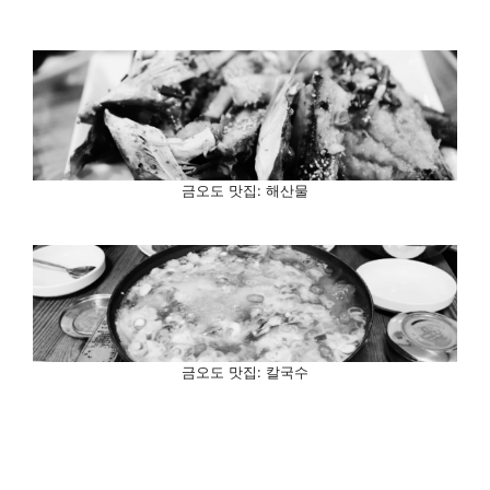
금오도 맛집: 해산물
금오도 맛집: 칼국수