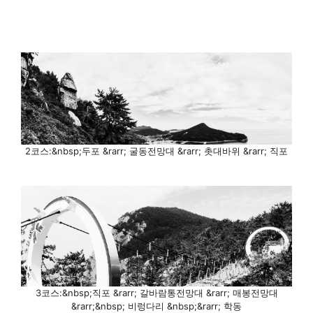
2코스:&nbsp;두포 &rarr; 굴동전망대 &rarr; 촛대바위 &rarr; 직포
3코스:&nbsp;직포 &rarr; 갈바람통전망대 &rarr; 매봉전망대
&rarr;&nbsp; 비렁다리 &nbsp;&rarr; 학동