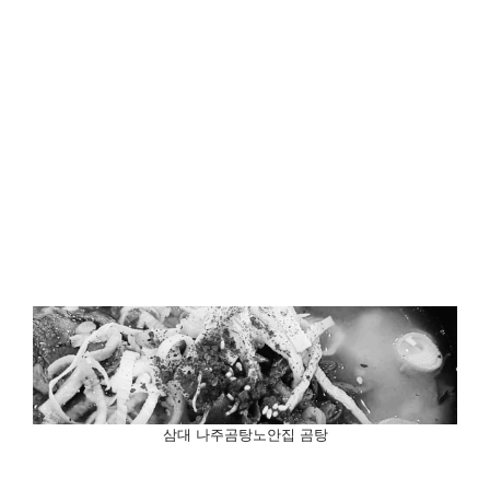
삼대 나주곰탕노안집 곰탕