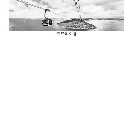
푸꾸옥 여행