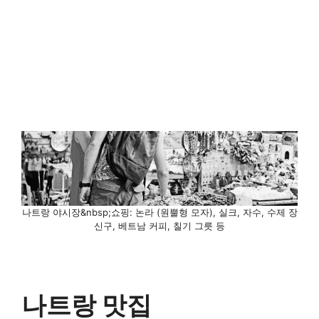
나트랑 야시장&nbsp;쇼핑: 논라 (원뿔형 모자), 실크, 자수, 수제 장
신구, 베트남 커피, 칠기 그릇 등
나트랑 맛집