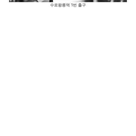
수로왕릉역 1번 출구