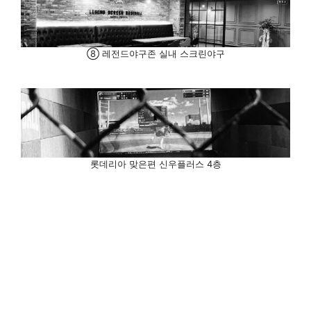
⑧ 레전드야구존 실내 스크린야구
롯데리아 맞은편 신우플러스 4층