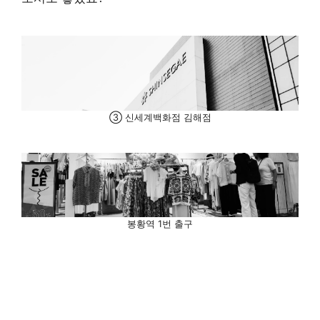
③ 신세계백화점 김해점
봉황역 1번 출구