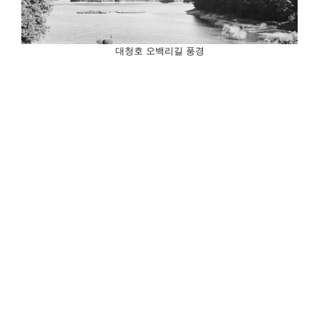
대청호 오백리길 풍경