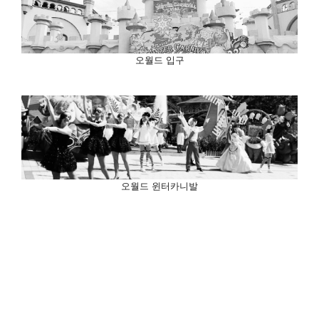
오월드 입구
오월드 윈터카니발