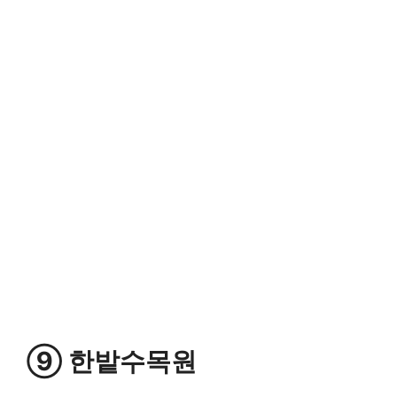
⑨ 한밭수목원