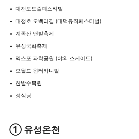
대전토토즐페스티벌
대청호 오백리길 (대덕뮤직페스티벌)
계족산 맨발축제
유성국화축제
엑스포 과학공원 (야외 스케이트)
오월드 윈터카니발
한밭수목원
성심당
① 유성온천