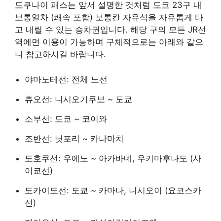
도쿠나이 패스는 앞서 설명한 것처럼 도쿄 23구 내
보통열차 (쾌속 포함) 보통칸 자유석을 자유롭게 타
고 내릴 수 있는 승차권입니다. 해당 구의 모든 JR선
역에면 이용이 가능하며 구체적으로는 아래와 같으
니 참고하시길 바랍니다.
야마노테선: 전체 노선
츄오선: 니시오기쿠보 ~ 도쿄
소부선: 도쿄 ~ 코이와
조반선: 닛포리 ~ 카나마치
도호쿠선: 우에노 ~ 아카바네, 우키마후나도 (사
이쿄선)
도카이도선: 도쿄 ~ 카마나, 니시오이 (요코스카
선)