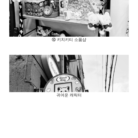
⑩ 키치키티 소품샵
귀여운 캐릭터