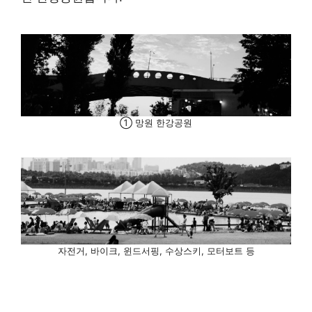
① 망원 한강공원
자전거, 바이크, 윈드서핑, 수상스키, 모터보트 등