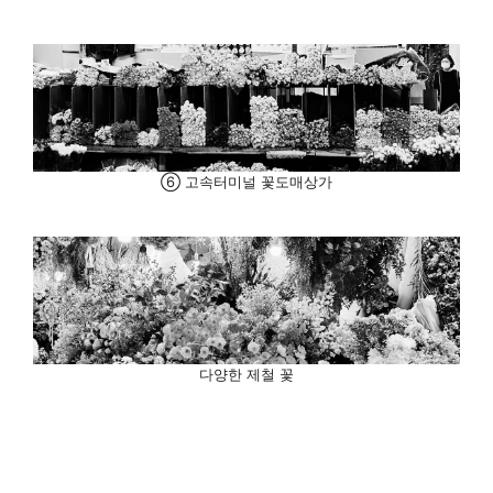
⑥ 고속터미널 꽃도매상가
다양한 제철 꽃