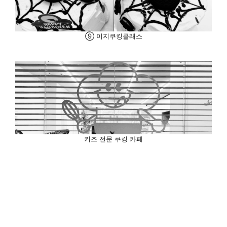
⑨ 이지쿠킹클래스
키즈 전문 쿠킹 카페