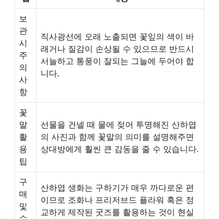
보
관
직사광선에 오래 노출되면 꽃잎의 색이 바
시
래거나 질감이 손상될 수 있으므로 반드시
주
서늘하고 통풍이 잘되는 그늘에 두어야 합
의
니다.
사
항
꽃
말
선물을 건넬 때 물에 젖어 투명해진 산하엽
활
의 사진과 함께 꽃말의 의미를 설명해주면
용
상대방에게 훨씬 큰 감동을 줄 수 있습니다.
팁
구
산하엽 생화는 구하기가 매우 까다로운 편
매
이므로 조화나 프리저브드 플라워 혹은 정
및
교하게 제작된 굿즈를 활용하는 것이 현실
수