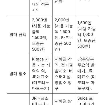
전차
내의 적용
지역
2,000엔
2,000엔
1,500엔
(사용 가능
(사용 가능
(사용 가능
금액
액 1,500
발매 금액
액 1,000
1,500엔,
엔, 카드보
엔, 보증금
보증금
증금 500
500엔)
500엔)
엔)
Kitaca 사
지하철 각
JR동일본
용 가능 지
역, 정기권
주요역 발
역의 역,
발매소, 버
매기, JR
발매 장소
JR매표소
스터미널,
매표소 (미
(미도리노
영업소 창
도리노 마
마도구치)
구
도구치).
JR매표소
Suica 로
지하철 발
(미도리노
고 마크가