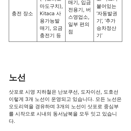
매기, 입금
마도구치),
붙어있는
전용기, 버
충전 장소
Kitaca 사
‘자동발권
스영업소,
용가능발
기’, ‘추가
일부 편의
매기, 요금
승차정산
점
충전기 등
기’
노선
삿포로 시영 지하철은 난보쿠선, 도자이선, 도호선
이렇게 3개 노선이 운영되고 있습니다. 모든 노선은
오도리역을 경유하며 3개의 노선이 삿포로 중심부
를 시작으로 시내의 동서남북을 모두 잇고 있습니
다.