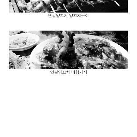
연길양꼬치 양꼬치구이
연길양꼬치 어향가지