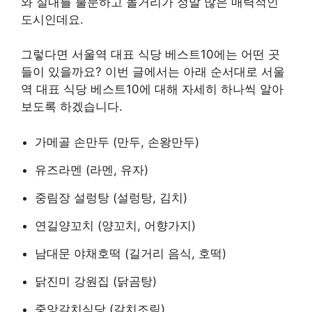
와 실내를 불문하고 놀거리가 정말 많은 매력적인
도시인데요.
그렇다면 서울역 대표 식당 베스트10에는 어떤 곳
들이 있을까요? 이번 글에서는 아래 순서대로 서울
역 대표 식당 베스트10에 대해 자세히 하나씩 알아
보도록 하겠습니다.
가메골 손만두 (만두, 손왕만두)
유즈라멘 (라멘, 유자)
중림장 설렁탕 (설렁탕, 김치)
연길양꼬치 (양꼬치, 어향가지)
남대문 야채호떡 (길거리 음식, 호떡)
닭진미 강원집 (닭곰탕)
중앙갈치식당 (갈치조림)