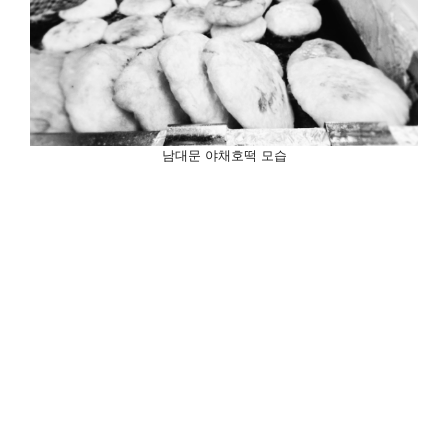
남대문 야채호떡 모습