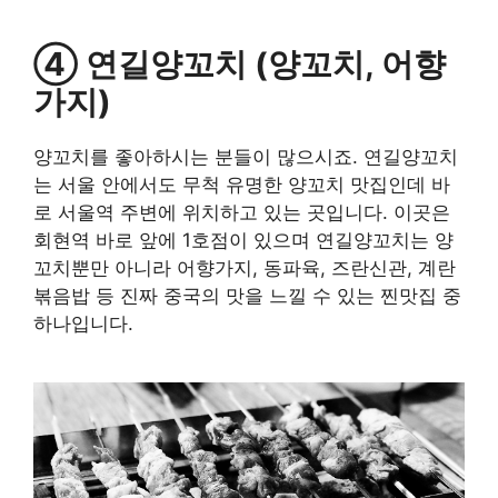
④ 연길양꼬치 (양꼬치, 어향
가지)
양꼬치를 좋아하시는 분들이 많으시죠. 연길양꼬치
는 서울 안에서도 무척 유명한 양꼬치 맛집인데 바
로 서울역 주변에 위치하고 있는 곳입니다. 이곳은
회현역 바로 앞에 1호점이 있으며 연길양꼬치는 양
꼬치뿐만 아니라 어향가지, 동파육, 즈란신관, 계란
볶음밥 등 진짜 중국의 맛을 느낄 수 있는 찐맛집 중
하나입니다.