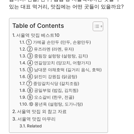
있는 대표 먹거리, 맛집에는 어떤 곳들이 있을까요?
Table of Contents
서울역 맛집 베스트10
① 가메골 손만두 (만두, 손왕만두)
② 유즈라멘 (라멘, 유자)
③ 중림장 설렁탕 (설렁탕, 김치)
④ 연길양꼬치 (양꼬치, 어향가지)
⑤ 남대문 야채호떡 (길거리 음식, 호떡)
⑥ 닭진미 강원집 (닭곰탕)
⑦ 중앙갈치식당 (갈치조림)
⑧ 공일부엌 (밥집, 김치찜)
⑨ 오소갈비 (한우, 전골)
⑩ 풍년옥 (설렁탕, 도가니탕)
서울역 맛집 외 참고 자료
서울역 맛집 마무리
Related