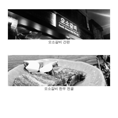
오소갈비 간판
오소갈비 한우 전골