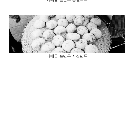
가메골 손만두 지짐만두