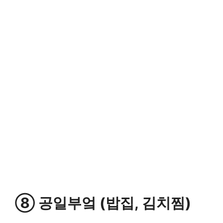
⑧ 공일부엌 (밥집, 김치찜)