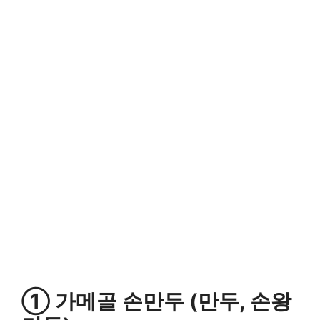
① 가메골 손만두 (만두, 손왕