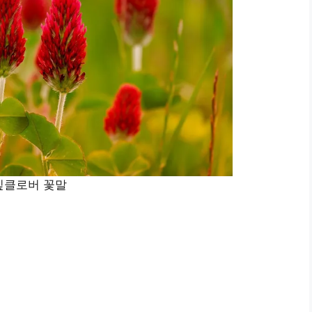
잎클로버 꽃말