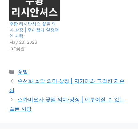
주황 리시안셔스 꽃말 의
미·상징 | 우아함과 열정적
인 사랑
May 23, 2026
In "꽃말"
Categories
꽃말
수선화 꽃말 의미·상징 | 자기애와 고결한 자존
심
스카비오사 꽃말 의미·상징 | 이루어질 수 없는
슬픈 사랑