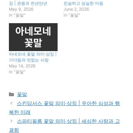
징 | 관용과 천년만년
진실하고 성실한 마음
May 9, 2026
June 2, 2026
In "꽃말"
In "꽃말"
아네모네 꽃말 의미·상징 |
기다림과 덧없는 사랑
May 14, 2026
In "꽃말"
Categories
꽃말
스킨답서스 꽃말 의미·상징 | 우아한 심성과 행
복한 미래
스파티필름 꽃말 의미·상징 | 세심한 사랑과 고
결함