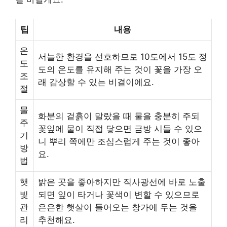
팁
내용
온
서늘한 환경을 선호하므로 10도에서 15도 정
도
도의 온도를 유지해 주는 것이 꽃을 가장 오
조
래 감상할 수 있는 비결이에요.
절
물
화분의 겉흙이 말랐을 때 물을 충분히 주되
주
꽃잎에 물이 직접 닿으면 금방 시들 수 있으
기
니 뿌리 쪽에만 조심스럽게 주는 것이 좋아
방
요.
법
햇
밝은 곳을 좋아하지만 직사광선에 바로 노출
빛
되면 잎이 타거나 꽃색이 변할 수 있으므로
관
은은한 햇살이 들어오는 창가에 두는 것을
리
추천해요.