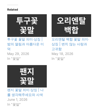
Related
투구꽃 꽃말 의미·상징 |
오리엔탈 백합 꽃말 의미·
밤의 열림과 아름다운 미
상징 | 변치 않는 사랑과
덕
고귀함
May 29, 2026
May 18, 2026
In "꽃말"
In "꽃말"
팬지 꽃말 의미·상징 | 나
를 생각해주세요와 사색
June 1, 2026
In "꽃말"