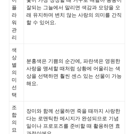
이
꽃이 가장 싱싱할 때 거꾸로 매달아 통풍이
플
잘되는 그늘에서 말리면 색감과 모양을 오
라
래 유지하며 변치 않는 사랑의 의미를 간직
워
할 수 있어요.
관
리
색
상
분홍색은 기쁨의 순간에, 파란색은 영원한
별
사랑을 맹세할 때처럼 상황에 어울리는 색
의
상을 선택하면 훨씬 센스 있는 선물이 가능
미
해요.
선
택
조
장미와 함께 선물하면 죽을 때까지 사랑한
합
다는 로맨틱한 메시지가 완성되므로 기념
의
일이나 프로포즈를 준비할 때 활용하면 효
묘
과적이에요.