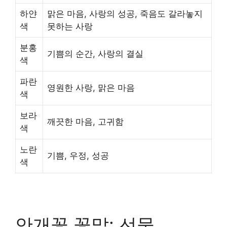
하얀
맑은 마음, 사랑의 성공, 죽음도 갈라놓지
색
못하는 사랑
분홍
기쁨의 순간, 사랑의 결실
색
파란
영원한 사랑, 맑은 마음
색
보라
깨끗한 마음, 고귀함
색
노란
기쁨, 우정, 성공
색
안개꽃 꽃말: 선물