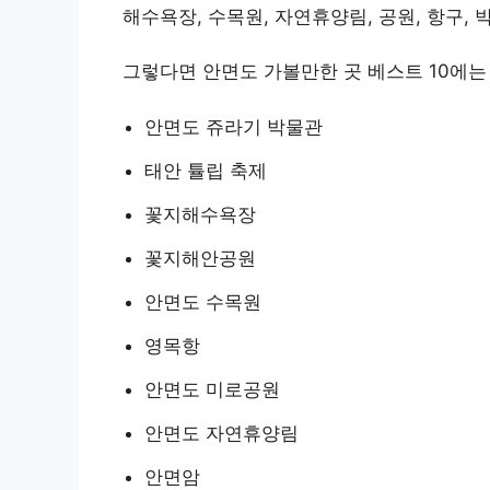
해수욕장, 수목원, 자연휴양림, 공원, 항구,
그렇다면 안면도 가볼만한 곳 베스트 10에는
안면도 쥬라기 박물관
태안 튤립 축제
꽃지해수욕장
꽃지해안공원
안면도 수목원
영목항
안면도 미로공원
안면도 자연휴양림
안면암