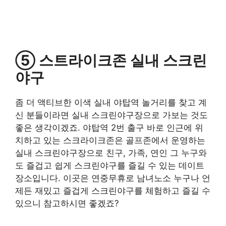
⑤ 스트라이크존 실내 스크린
야구
좀 더 액티브한 이색 실내 야탑역 놀거리를 찾고 계
신 분들이라면 실내 스크린야구장으로 가보는 것도
좋은 생각이겠죠. 야탑역 2번 출구 바로 인근에 위
치하고 있는 스크라이크존은 골프존에서 운영하는
실내 스크린야구장으로 친구, 가족, 연인 그 누구와
도 즐겁고 쉽게 스크린야구를 즐길 수 있는 데이트
장소입니다. 이곳은 연중무휴로 남녀노소 누구나 언
제든 재밌고 즐겁게 스크린야구를 체험하고 즐길 수
있으니 참고하시면 좋겠죠?