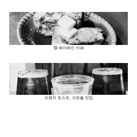
⑩ 웨더베인 카페
프렌치 토스트, 크로플 맛집