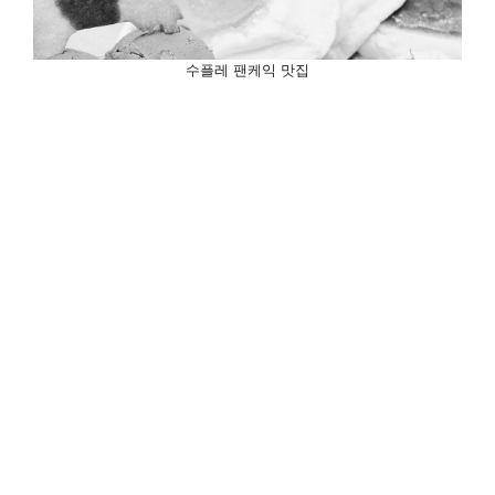
수플레 팬케익 맛집