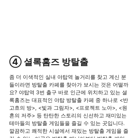
④ 셜록홈즈 방탈출
좀 더 이색적인 실내 야탑역 놀거리를 찾고 계신 분
들이라면 방탈출 카페를 찾아가 보시는 것은 어떨까
요? 야탑역 3번 출구 바로 인근에 위치하고 있는 셜
록홈즈는 대표적인 야탑 방탈출 카페 중 하나로 <반
고흐의 방>, <빛과 그림자>, <프로젝트 노아>, <원
혼의 저주> 등 탄탄한 스토리의 신선하고 재미있는
테마들의 방탈출 게임들을 즐길 수 있는 곳입니다.
깔끔하고 쾌적한 시설에서 재밌는 방탈출 게임을 즐