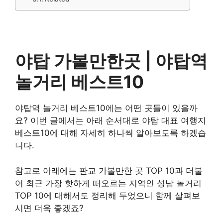
야탑 가볼만한곳 |
야탑역
놀거리
베스트10
야탑역 놀거리 베스트10에는 어떤 곳들이 있을까
요? 이번 글에서는 아래 순서대로 야탑 대표 여행지
베스트10에 대해 자세히 하나씩 알아보도록 하겠습
니다.
참고로 아래에는 판교 가볼만한 곳 TOP 10과 더불
어 최근 가장 핫하게 떠오르는 지역인 성남 놀거리
TOP 10에 대해서도 정리해 두었으니 함께 살펴보
시면 더욱 좋겠죠?