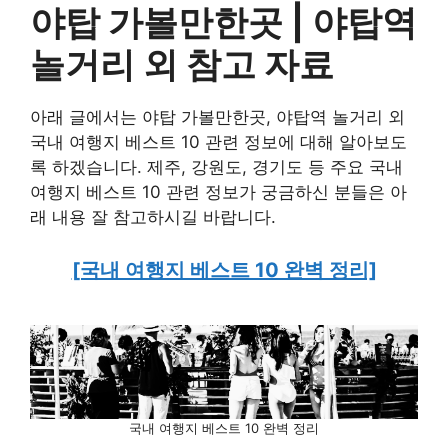
야탑 가볼만한곳 |
야탑역
놀거리 외
참고 자료
아래 글에서는 야탑 가볼만한곳, 야탑역 놀거리 외
국내 여행지 베스트 10 관련 정보에 대해 알아보도
록 하겠습니다. 제주, 강원도, 경기도 등 주요 국내
여행지 베스트 10 관련 정보가 궁금하신 분들은 아
래 내용 잘 참고하시길 바랍니다.
[국내 여행지 베스트 10 완벽 정리]
국내 여행지 베스트 10 완벽 정리