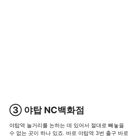
③ 야탑 NC백화점
야탑역 놀거리를 논하는 데 있어서 절대로 빼놓을
수 없는 곳이 하나 있죠. 바로 야탑역 3번 출구 바로