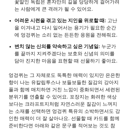
꽃말인 독립은 혼자만의 길을 당당하게 걸어가려
는 사람에게 큰 격려가 될 수 있어요.
어려운 시련을 겪고 있는 지인을 위로할 때:
고난
을 이겨내고 다시 일어서는 용기가 필요한 순간
에 엉겅퀴는 소리 없는 든든한 응원을 전해줘요.
변치 않는 신의를 약속하고 싶은 기념일:
누군가
를 끝까지 지켜주겠다는 보호와 신념의 의미를
담아 진지한 마음을 표현할 때 선물하기 좋아요.
엉겅퀴는 그 자체로도 독특한 매력이 있지만 은은한
향이 나는 유칼립투스나 보들보들한 질감의 강아지
풀과 함께 매치하면 거친 느낌이 중화되면서 세련된
분위기를 연출할 수 있어요. 포장지는 화려한 색상
보다는 크라프트지처럼 자연스러운 질감이 느껴지
는 소재를 선택하면 엉겅퀴 특유의 소박하면서도 강
인한 매력이 더 잘 살아나요. 선물할 때 카드를 함께
준비한다면 아래와 같은 문구를 적어보는 것도 참