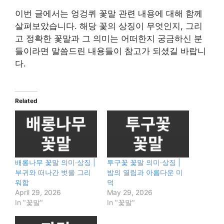
이번 글에서는 엉겅퀴 꽃말 관련 내용에 대해 함께
살펴보았습니다. 해당 꽃의 상징이 무엇인지, 그리
고 정확한 꽃말과 그 의미는 어떠한지 궁금하신 분
들이라면 말씀드린 내용들이 참고가 되셨길 바랍니
다.
Related
배롱나무 꽃말 의미·상징 |
투구꽃 꽃말 의미·상징 |
부귀와 떠나간 벗을 그리
밤의 열림과 아름다운 미
워함
덕
April 29, 2026
May 29, 2026
In "꽃말"
In "꽃말"