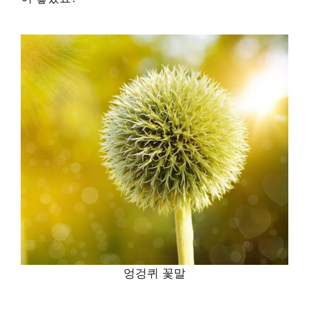
엉겅퀴 꽃말