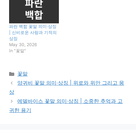
파란 백합 꽃말 의미·상징
| 신비로운 사랑과 기적의
상징
May 30, 2026
In "꽃말"
Categories
꽃말
양귀비 꽃말 의미·상징 | 위로와 위안 그리고 몽
상
에델바이스 꽃말 의미·상징 | 소중한 추억과 고
귀한 용기