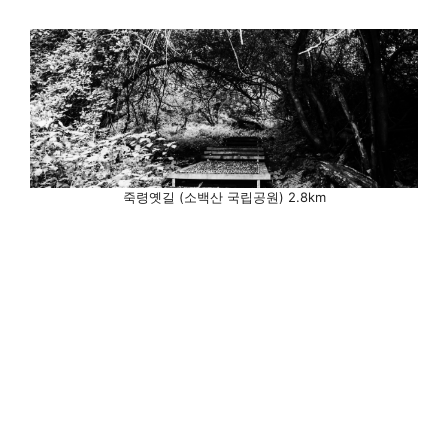
죽령옛길 (소백산 국립공원) 2.8km