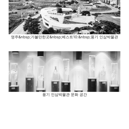
영주&nbsp;가볼만한곳&nbsp;베스트10:&nbsp;풍기 인삼박물관
풍기 인삼박물관 문화 공간