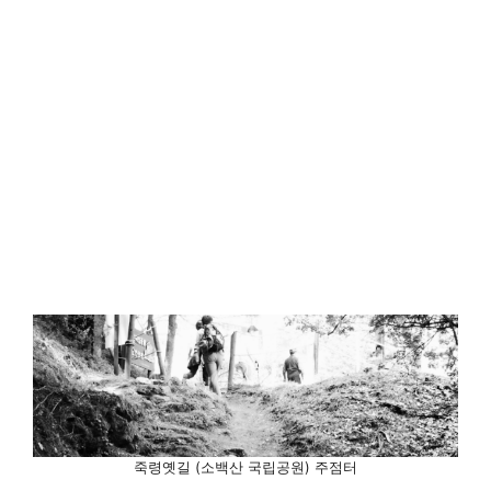
죽령옛길 (소백산 국립공원) 주점터