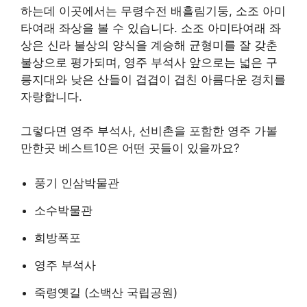
하는데 이곳에서는 무령수전 배흘림기둥, 소조 아미
타여래 좌상을 볼 수 있습니다. 소조 아미타여래 좌
상은 신라 불상의 양식을 계승해 균형미를 잘 갖춘
불상으로 평가되며, 영주 부석사 앞으로는 넓은 구
릉지대와 낮은 산들이 겹겹이 겹친 아름다운 경치를
자랑합니다.
그렇다면 영주 부석사, 선비촌을 포함한 영주 가볼
만한곳 베스트10은 어떤 곳들이 있을까요?
풍기 인삼박물관
소수박물관
희방폭포
영주 부석사
죽령옛길 (소백산 국립공원)