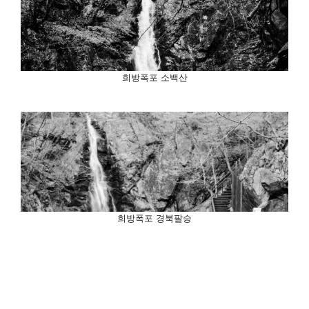
희방폭포 소백산
희방폭포 경북팔승