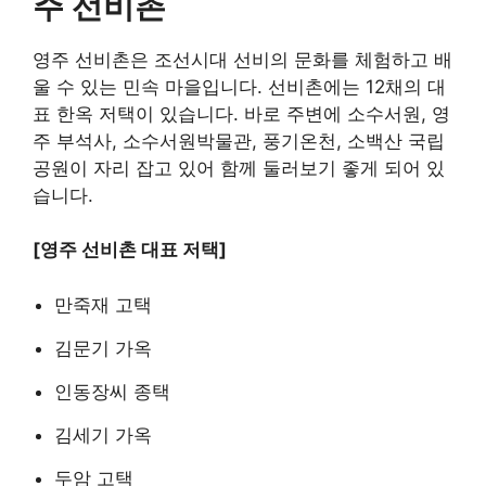
주 선비촌
영주 선비촌은 조선시대 선비의 문화를 체험하고 배
울 수 있는 민속 마을입니다. 선비촌에는 12채의 대
표 한옥 저택이 있습니다. 바로 주변에 소수서원, 영
주 부석사, 소수서원박물관, 풍기온천, 소백산 국립
공원이 자리 잡고 있어 함께 둘러보기 좋게 되어 있
습니다.
[영주 선비촌 대표 저택]
만죽재 고택
김문기 가옥
인동장씨 종택
김세기 가옥
두암 고택