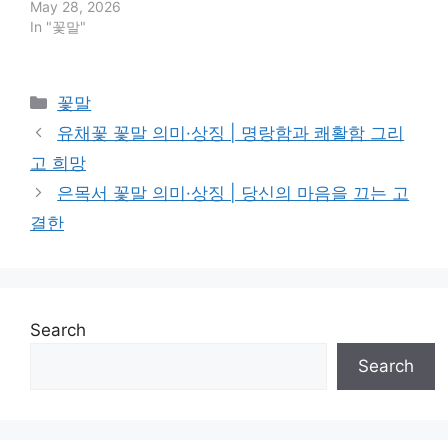
May 28, 2026
In "꽃말"
Categories
꽃말
유채꽃 꽃말 의미·상징 | 명랑함과 쾌활함 그리
고 희망
은목서 꽃말 의미·상징 | 당신의 마음을 끄는 고
결한
Search
Search