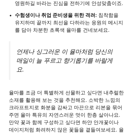
영원하길 바라는 진심을 전하기에 안성맞춤이죠.
수험생이나 취업 준비생을 위한 격려:
침착함을
유지하며 끝까지 최선을 다하라는 응원의 메시지
를 담아 차분한 초록색 율마를 건네보세요.
언제나 싱그러운 이 율마처럼 당신의
매일이 늘 푸르고 향기롭기를 바랄게
요.
율마를 조금 더 특별하게 선물하고 싶다면 내추럴한
소재를 활용해 보는 것을 추천해요. 소박한 느낌의
크라프트지로 화분을 감싸고 마끈으로 리본을 묶어
주면 율마 특유의 자연스러운 멋이 한층 살아나요.
만약 꽃과 함께 구성하고 싶다면 하얀 안개꽃이나
데이지처럼 화려하지 않은 꽃들을 곁들여보세요. 율