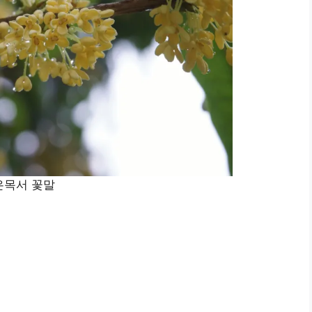
은목서 꽃말