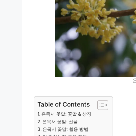
Table of Contents
은목서 꽃말: 꽃말 & 상징
은목서 꽃말: 선물
은목서 꽃말: 활용 방법