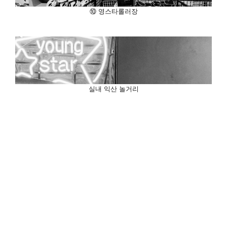
⑩ 영스타롤러장
실내 익산 놀거리