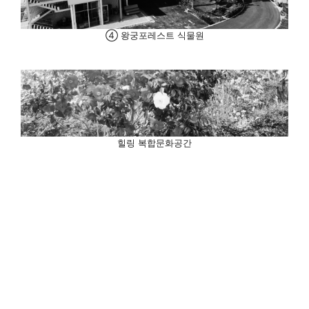
④ 왕궁포레스트 식물원
힐링 복합문화공간