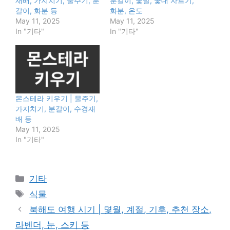
재배, 가지치기, 물주기, 분
분갈이, 꽃말, 꽃대 자르기,
갈이, 화분 등
화분, 온도
May 11, 2025
May 11, 2025
In "기타"
In "기타"
몬스테라 키우기 | 물주기,
가지치기, 분갈이, 수경재
배 등
May 11, 2025
In "기타"
Categories
기타
Tags
식물
북해도 여행 시기 | 몇월, 계절, 기후, 추천 장소,
라벤더, 눈, 스키 등