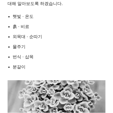
대해 알아보도록 하겠습니다.
햇빛 · 온도
흙 · 비료
외목대 · 순따기
물주기
번식 · 삽목
분갈이