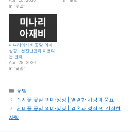
April 20, 2026
In "꽃말"
In "꽃말"
미나리아재비 꽃말 의미·
상징 | 천진난만과 아름다
운 인격
April 28, 2026
In "꽃말"
Categories
꽃말
접시꽃 꽃말 의미·상징 | 열렬한 사랑과 풍요
제비꽃 꽃말 의미·상징 | 겸손과 성실 및 진실한
사랑