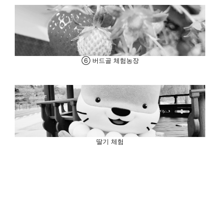
⑥ 버드골 체험농장
딸기 체험