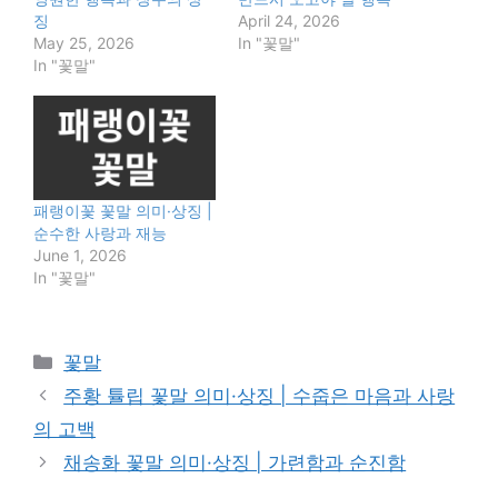
징
April 24, 2026
May 25, 2026
In "꽃말"
In "꽃말"
패랭이꽃 꽃말 의미·상징 |
순수한 사랑과 재능
June 1, 2026
In "꽃말"
Categories
꽃말
주황 튤립 꽃말 의미·상징 | 수줍은 마음과 사랑
의 고백
채송화 꽃말 의미·상징 | 가련함과 순진함