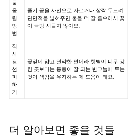
물
올
줄기 끝을 사선으로 자르거나 살짝 두드려
림
단면적을 넓혀주면 물을 더 잘 흡수해서 꽃
방
이 금방 시들지 않아요.
법
직
사
광
꽃잎이 얇고 연약한 편이라 햇볕이 너무 강
선
한 곳보다는 통풍이 잘 되는 반그늘에 두는
피
것이 색감을 유지하는 데 도움이 돼요.
하
기
더 알아보면 좋을 것들