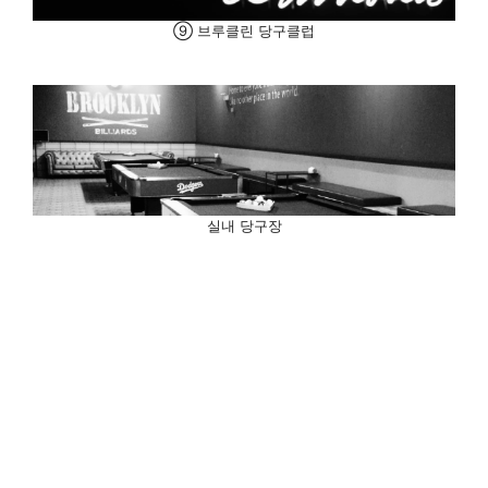
⑨ 브루클린 당구클럽
실내 당구장