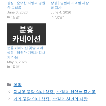
상징 | 순수한 사랑과 영원
상징 | 영원히 기억될 사랑
한 그리움
과 감사
June 6, 2026
June 4, 2026
In "꽃말"
In "꽃말"
분홍 카네이션 꽃말 의미·
상징 | 영원한 기억과 감사
의 마음
May 6, 2026
In "꽃말"
Categories
꽃말
치자꽃 꽃말 의미·상징 | 순결과 한없는 즐거움
카라 꽃말 의미·상징 | 순결과 천년의 사랑