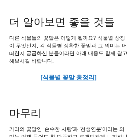
더 알아보면 좋을 것들
다른 식물들의 꽃말은 어떻게 될까요? 식물별 상징
이 무엇인지, 각 식물별 정확한 꽃말과 그 의미는 어
떠한지 궁금하신 분들이라면 아래 내용도 함께 참고
해보시길 바랍니다.
[식물별 꽃말 총정리]
마무리
카라의 꽃말인 ‘순수한 사랑’과 ‘천생연분’이라는 의
미는 언제 들어도 참 따뜻하고 로맨틱하게 느껴집니