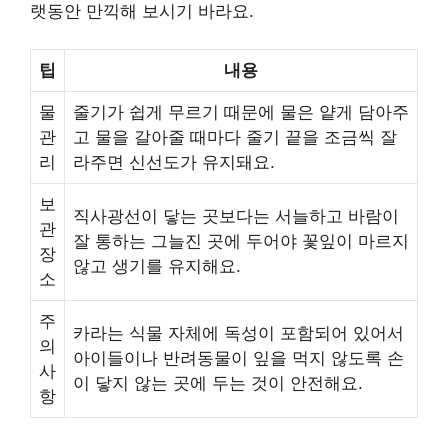
랫동안 만끽해 보시기 바라요.
팁
내용
물
줄기가 쉽게 무르기 때문에 물은 얕게 담아주
관
고 물을 갈아줄 때마다 줄기 끝을 조금씩 잘
리
라주면 신선도가 유지돼요.
보
직사광선이 닿는 곳보다는 서늘하고 바람이
관
잘 통하는 그늘진 곳에 두어야 꽃잎이 마르지
장
않고 생기를 유지해요.
소
주
카라는 식물 자체에 독성이 포함되어 있어서
의
아이들이나 반려동물이 잎을 먹지 않도록 손
사
이 닿지 않는 곳에 두는 것이 안전해요.
항