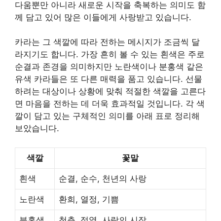
다움뿐만 아니라 새로운 시작을 축복하는 의미도 함
께 담고 있어 많은 이들에게 사랑받고 있습니다.
카라는 그 색깔에 따라 전하는 메시지가 조금씩 달
라지기도 합니다. 가장 흔히 볼 수 있는 흰색은 주로
순결과 존경을 의미하지만 노란색이나 분홍색 같은
유색 카라들은 또 다른 매력을 품고 있습니다. 선물
하려는 대상이나 상황에 맞춰 적절한 색깔을 고른다
면 마음을 전하는 데 더욱 효과적일 것입니다. 각 색
깔이 담고 있는 구체적인 의미를 아래 표로 정리해
보았습니다.
색깔
꽃말
흰색
순결, 순수, 천년의 사랑
노란색
환희, 열정, 기쁨
분홍색
청춘, 정열, 사랑의 시작