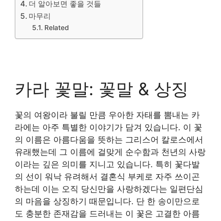
더 알아보면 좋을 것들
마무리
Related
카라 꽃말: 꽃말 & 상징
꽃의 여왕이라 불릴 만큼 우아한 자태를 뽐내는 카
라에는 아주 특별한 이야기가 담겨 있습니다. 이 꽃
의 이름은 아름다움을 뜻하는 그리스어 칼로스에서
유래했는데 그 이름에 걸맞게 순수함과 천년의 사랑
이라는 깊은 의미를 지니고 있습니다. 특히 꽃다발
의 선이 워낙 유려해서 결혼식 부케로 자주 쓰이곤
하는데 이는 오직 당신만을 사랑하겠다는 일편단심
의 마음을 상징하기 때문입니다. 단 한 송이만으로
도 충분한 존재감을 드러내는 이 꽃은 고결한 아름