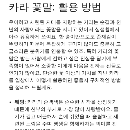
카라 꽃말: 활용 방법
우아하고 세련된 자태를 자랑하는 카라는 순결과 천
년의 사랑이라는 꽃말을 지니고 있어서 실생활에서
아주 유용하게 쓰여요. 한 송이만으로도 존재감이
뚜렷하기 때문에 복잡하게 꾸미지 않아도 충분히 고
급스러운 분위기를 연출할 수 있죠. 특히 카라의 꽃
말은 받는 사람에게 전하고 싶은 진심을 담기에 부
족함이 없어서 소중한 이에게 마음을 전하는 선물로
인기가 많아요. 단순한 꽃 이상의 가치를 지닌 카라
를 일상에서 어떻게 활용하면 좋을지 구체적인 방법
을 정리해 드릴게요.
웨딩:
카라의 순백색은 순수한 시작을 상징하기
때문에 신부의 부케로 가장 많이 사랑받아요. 줄
기가 길고 매끈해서 손에 쥐었을 때 슬림하고 세
련된 느낌을 주며 평생을 함께하자는 의미를 전