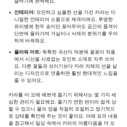
달하기에 완벽해요.
인테리어:
모던하고 심플한 선을 가진 카라는 미
니멀한 인테리어 소품으로 제격이에요. 투명한
유리병에 한두 송이만 꽂아두어도 공간의 품격이
단번에 올라가며 거실이나 서재의 분위기를 우아
하게 바꿔줘요.
플라워 아트:
독특한 곡선미 덕분에 꽃꽂이 작품
에서 시선을 사로잡는 포인트 소재로 자주 쓰여
요. 다른 꽃들과 섞이기보다 카라 자체의 선을 살
리는 디자인으로 연출하면 훨씬 현대적인 느낌을
줄 수 있어요.
카라를 더 오래 예쁘게 즐기기 위해서는 몇 가지 세
심한 관리가 필요해요. 줄기가 연한 편이라 쉽게 상
할 수 있으니 물의 양을 적절히 조절하고 정기적으
로 상태를 확인해 주는 것이 좋아요. 아래 표의 내용
을 참고해서 일상 속에서 카라의 아름다움을 더 오