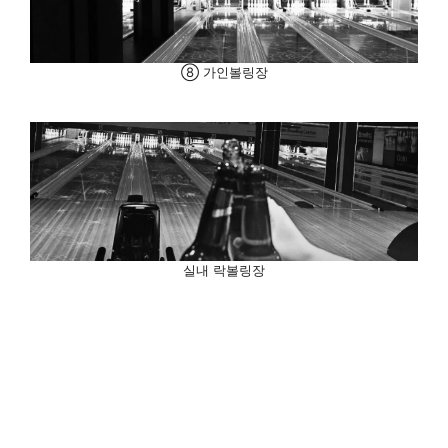
⑧ 가인볼링장
실내 락볼링장