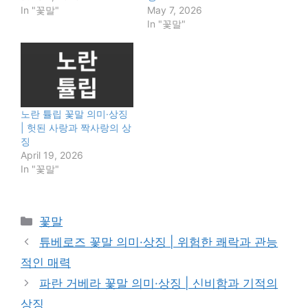
In "꽃말"
May 7, 2026
In "꽃말"
노란 튤립 꽃말 의미·상징
| 헛된 사랑과 짝사랑의 상
징
April 19, 2026
In "꽃말"
Categories
꽃말
튜베로즈 꽃말 의미·상징 | 위험한 쾌락과 관능
적인 매력
파란 거베라 꽃말 의미·상징 | 신비함과 기적의
상징