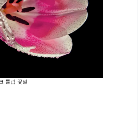
크 튤립 꽃말