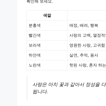
확인해 보세요.
색깔
분홍색
애정, 배려, 행복
빨간색
사랑의 고백, 열정적
보라색
영원한 사랑, 고귀함
하얀색
실연, 추억, 용서
노란색
헛된 사랑, 혼자 하
사랑은 마치 꽃과 같아서 정성을 다
됩니다.