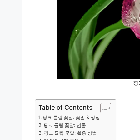
핑
Table of Contents
핑크 튤립 꽃말: 꽃말 & 상징
핑크 튤립 꽃말: 선물
핑크 튤립 꽃말: 활용 방법