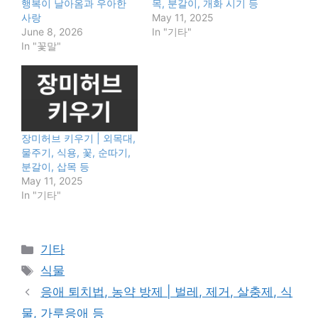
행복이 날아옴과 우아한
목, 분갈이, 개화 시기 등
사랑
May 11, 2025
June 8, 2026
In "기타"
In "꽃말"
장미허브 키우기 | 외목대,
물주기, 식용, 꽃, 순따기,
분갈이, 삽목 등
May 11, 2025
In "기타"
Categories
기타
Tags
식물
응애 퇴치법, 농약 방제 | 벌레, 제거, 살충제, 식
물, 가루응애 등