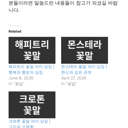
분들이라면 말씀드린 내용들이 참고가 되셨길 바랍
니다.
Related
해피트리 꽃말 의미·상징 |
몬스테라 꽃말 의미·상징 |
행복과 행운의 상징
헌신과 깊은 관계
June 8, 2026
April 27, 2026
In "꽃말"
In "꽃말"
크로톤 꽃말 의미·상징 |
교만과 요염함