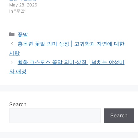
May 28, 2026
In "꽃말"
Categories
꽃말
홍목련 꽃말 의미·상징 | 고귀함과 자연에 대한
사랑
황화 코스모스 꽃말 의미·상징 | 넘치는 야성미
와 애정
Search
Search