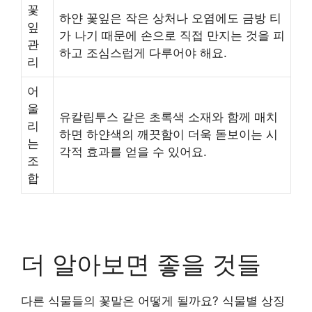
꽃
하얀 꽃잎은 작은 상처나 오염에도 금방 티
잎
가 나기 때문에 손으로 직접 만지는 것을 피
관
하고 조심스럽게 다루어야 해요.
리
어
울
유칼립투스 같은 초록색 소재와 함께 매치
리
하면 하얀색의 깨끗함이 더욱 돋보이는 시
는
각적 효과를 얻을 수 있어요.
조
합
더 알아보면 좋을 것들
다른 식물들의 꽃말은 어떻게 될까요? 식물별 상징