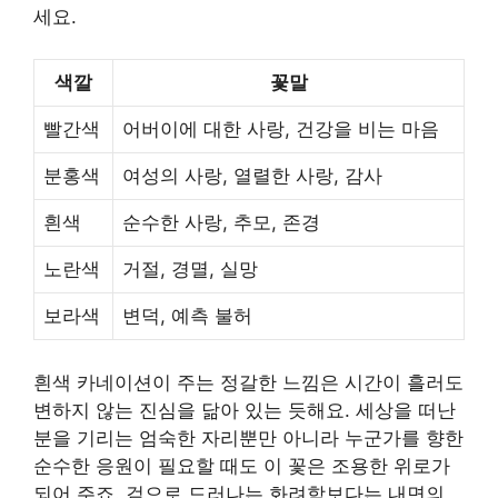
세요.
색깔
꽃말
빨간색
어버이에 대한 사랑, 건강을 비는 마음
분홍색
여성의 사랑, 열렬한 사랑, 감사
흰색
순수한 사랑, 추모, 존경
노란색
거절, 경멸, 실망
보라색
변덕, 예측 불허
흰색 카네이션이 주는 정갈한 느낌은 시간이 흘러도
변하지 않는 진심을 닮아 있는 듯해요. 세상을 떠난
분을 기리는 엄숙한 자리뿐만 아니라 누군가를 향한
순수한 응원이 필요할 때도 이 꽃은 조용한 위로가
되어 주죠. 겉으로 드러나는 화려함보다는 내면의