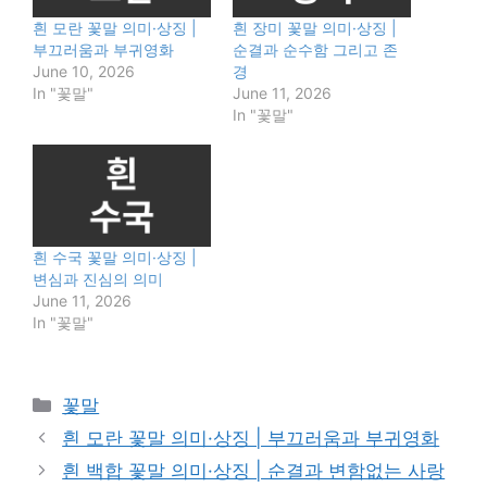
흰 모란 꽃말 의미·상징 |
흰 장미 꽃말 의미·상징 |
부끄러움과 부귀영화
순결과 순수함 그리고 존
June 10, 2026
경
In "꽃말"
June 11, 2026
In "꽃말"
흰 수국 꽃말 의미·상징 |
변심과 진심의 의미
June 11, 2026
In "꽃말"
Categories
꽃말
흰 모란 꽃말 의미·상징 | 부끄러움과 부귀영화
흰 백합 꽃말 의미·상징 | 순결과 변함없는 사랑