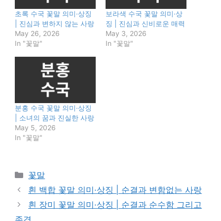
초록 수국 꽃말 의미·상징
보라색 수국 꽃말 의미·상
| 진심과 변하지 않는 사랑
징 | 진심과 신비로운 매력
May 26, 2026
May 3, 2026
In "꽃말"
In "꽃말"
분홍 수국 꽃말 의미·상징
| 소녀의 꿈과 진실한 사랑
May 5, 2026
In "꽃말"
Categories
꽃말
흰 백합 꽃말 의미·상징 | 순결과 변함없는 사랑
흰 장미 꽃말 의미·상징 | 순결과 순수함 그리고
존경