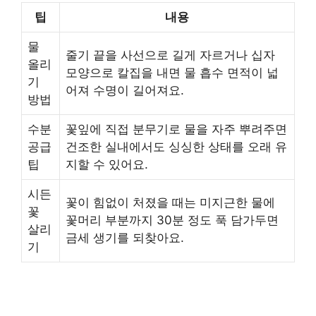
팁
내용
물
줄기 끝을 사선으로 길게 자르거나 십자
올리
모양으로 칼집을 내면 물 흡수 면적이 넓
기
어져 수명이 길어져요.
방법
수분
꽃잎에 직접 분무기로 물을 자주 뿌려주면
공급
건조한 실내에서도 싱싱한 상태를 오래 유
팁
지할 수 있어요.
시든
꽃이 힘없이 처졌을 때는 미지근한 물에
꽃
꽃머리 부분까지 30분 정도 푹 담가두면
살리
금세 생기를 되찾아요.
기