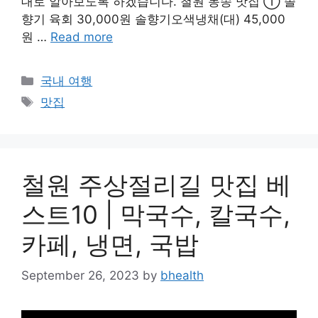
대로 알아보도록 하겠습니다. 철원 동송 맛집 ① 솔
향기 육회 30,000원 솔향기오색냉채(대) 45,000
원 …
Read more
Categories
국내 여행
Tags
맛집
철원 주상절리길 맛집 베
스트10 | 막국수, 칼국수,
카페, 냉면, 국밥
September 26, 2023
by
bhealth