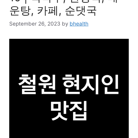
운탕, 카페, 순댓국
September 26, 2023
by
bhealth