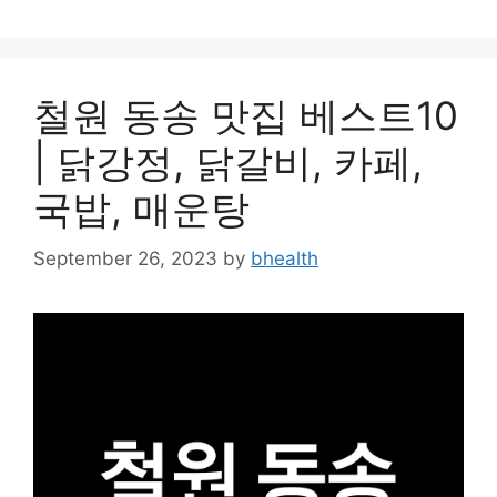
철원 동송 맛집 베스트10
| 닭강정, 닭갈비, 카페,
국밥, 매운탕
September 26, 2023
by
bhealth