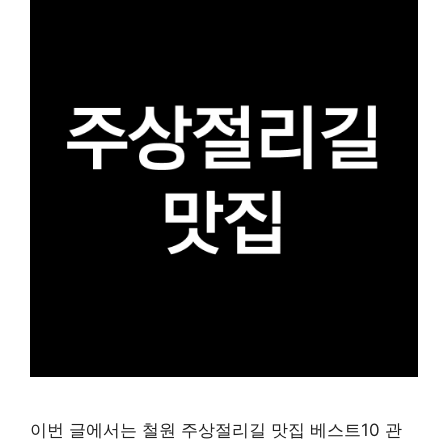
이번 글에서는 철원 주상절리길 맛집 베스트10 관