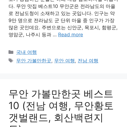
다. 무안 맛집 베스트10 무안군은 전라남도의 마을
로 전남도청이 소재하고 있는 곳입니다. 인구는 약
9만 명으로 전라남도 군 단위 마을 중 인구가 가장
많은 곳인데요. 주변으로는 신안군, 목포시, 함평군,
영암군, 나주시 등과 …
Read more
Categories
국내 여행
Tags
무안 가볼만한곳
,
무안 여행
,
전남 여행
무안 가볼만한곳 베스트
10 (전남 여행, 무안황토
갯벌랜드, 회산백련지