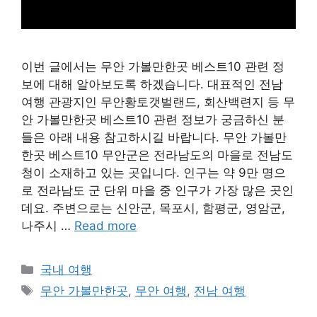
이번 글에서는 무안 가볼만한곳 베스트10 관련 정
보에 대해 알아보도록 하겠습니다. 대표적인 전남
여행 관광지인 무안황토갯벌랜드, 회산백련지 등 무
안 가볼만한곳 베스트10 관련 정보가 궁금하신 분
들은 아래 내용 참고하시길 바랍니다. 무안 가볼만
한곳 베스트10 무안군은 전라남도의 마을로 전남도
청이 소재하고 있는 곳입니다. 인구는 약 9만 명으
로 전라남도 군 단위 마을 중 인구가 가장 많은 곳인
데요. 주변으로는 신안군, 목포시, 함평군, 영암군,
나주시 …
Read more
Categories
국내 여행
Tags
무안 가볼만한곳
,
무안 여행
,
전남 여행