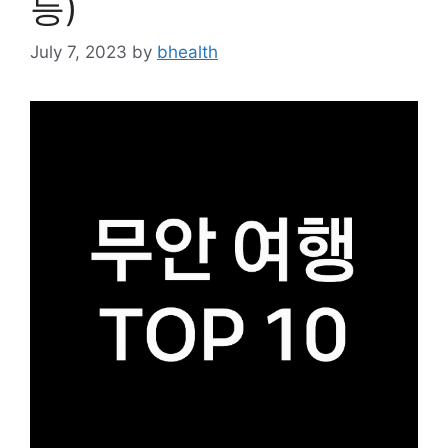
등)
July 7, 2023
by
bhealth