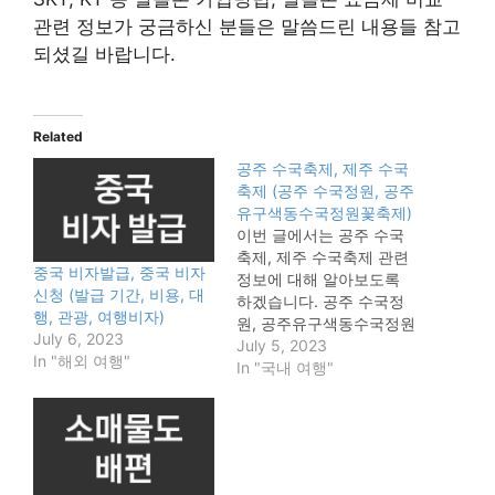
관련 정보가 궁금하신 분들은 말씀드린 내용들 참고
되셨길 바랍니다.
Related
공주 수국축제, 제주 수국
축제 (공주 수국정원, 공주
유구색동수국정원꽃축제)
이번 글에서는 공주 수국
축제, 제주 수국축제 관련
중국 비자발급, 중국 비자
정보에 대해 알아보도록
신청 (발급 기간, 비용, 대
하겠습니다. 공주 수국정
행, 관광, 여행비자)
원, 공주유구색동수국정원
July 6, 2023
꽃축제 등 공주 수국축제,
July 5, 2023
In "해외 여행"
제주 수국축제 관련 정보
In "국내 여행"
가 궁금하신 분들은 아래
내용 참고하시길 바랍니
다. 공주 수국축제 공주 수
국정원 공주유구색동수국
정원꽃축제 공주 수국축제