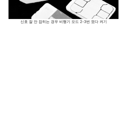
신호 잘 안 잡히는 경우 비행기 모드 2-3번 껐다 켜기